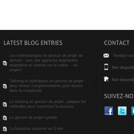
Les méthodologies de gestion de projet de
Rendez-vous
demain : vers une approche augmentée,
adaptative et centrée sur la valeur… ou
Non disponib
utopie?
Non disponib
Tailoring et hybridation en gestion de projet :
deux leviers complémentaires pour réussir
dans la complexité
Le tailoring en gestion de projet : adapter les
méthodes pour maximiser la réussite
La gestion de projet hybride
La formation résumée en 3 min