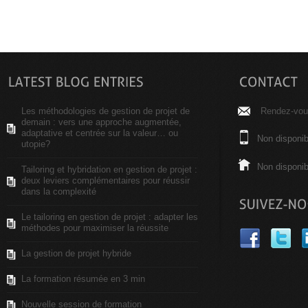
Les méthodologies de gestion de projet de
Rendez-vous
demain : vers une approche augmentée,
adaptative et centrée sur la valeur… ou
Non disponib
utopie?
Non disponib
Tailoring et hybridation en gestion de projet :
deux leviers complémentaires pour réussir
dans la complexité
Le tailoring en gestion de projet : adapter les
méthodes pour maximiser la réussite
La gestion de projet hybride
La formation résumée en 3 min
Nouvelle session de formation