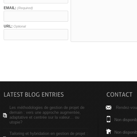
EMAIL:
(Required)
URL:
Optional
Les méthodologies de gestion de projet de
Rendez-vous
demain : vers une approche augmentée,
adaptative et centrée sur la valeur… ou
Non disponib
utopie?
Non disponib
Tailoring et hybridation en gestion de projet :