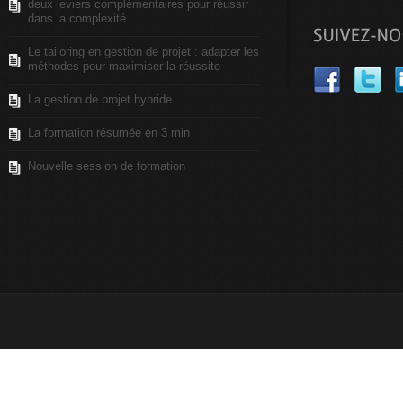
deux leviers complémentaires pour réussir
dans la complexité
Le tailoring en gestion de projet : adapter les
méthodes pour maximiser la réussite
La gestion de projet hybride
La formation résumée en 3 min
Nouvelle session de formation