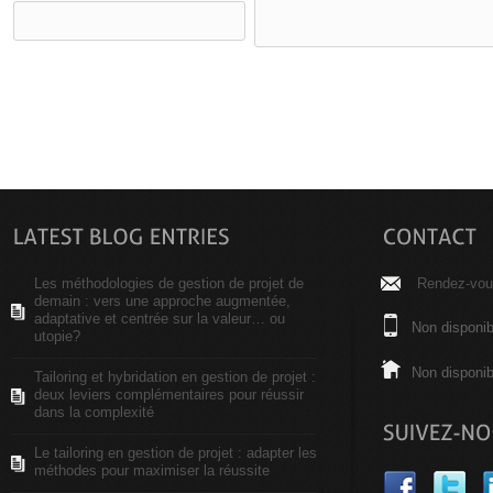
Les méthodologies de gestion de projet de
Rendez-vous
demain : vers une approche augmentée,
adaptative et centrée sur la valeur… ou
Non disponib
utopie?
Non disponib
Tailoring et hybridation en gestion de projet :
deux leviers complémentaires pour réussir
dans la complexité
Le tailoring en gestion de projet : adapter les
méthodes pour maximiser la réussite