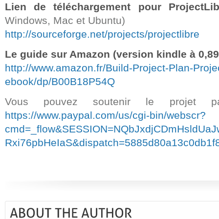
Lien de téléchargement pour ProjectLib
Windows, Mac et Ubuntu)
http://sourceforge.net/projects/projectlibre
Le guide sur Amazon (version kindle à 0,89
http://www.amazon.fr/Build-Project-Plan-Proje
ebook/dp/B00B18P54Q
Vous pouvez soutenir le projet p
https://www.paypal.com/us/cgi-bin/webscr?
cmd=_flow&SESSION=NQbJxdjCDmHsldUa
Rxi76pbHeIaS&dispatch=5885d80a13c0db1f