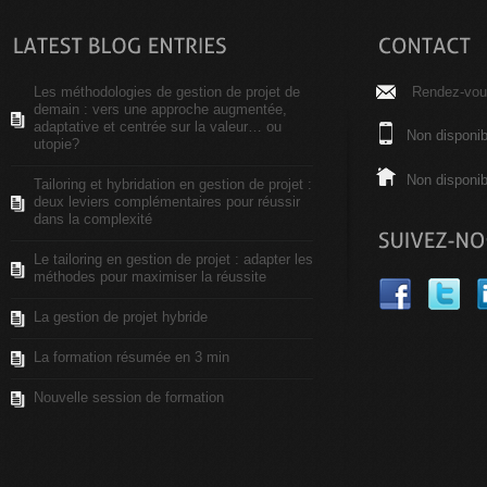
Les méthodologies de gestion de projet de
Rendez-vous
demain : vers une approche augmentée,
adaptative et centrée sur la valeur… ou
Non disponib
utopie?
Non disponib
Tailoring et hybridation en gestion de projet :
deux leviers complémentaires pour réussir
dans la complexité
Le tailoring en gestion de projet : adapter les
méthodes pour maximiser la réussite
La gestion de projet hybride
La formation résumée en 3 min
Nouvelle session de formation