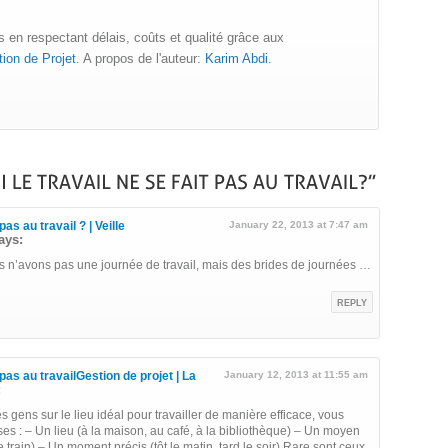
 en respectant délais, coûts et qualité grâce aux
ion de Projet
. A propos de l'auteur:
Karim Abdi
.
pas au travail ? | Veille
January 22, 2013 at 7:47 am
ays:
nous n’avons pas une journée de travail, mais des brides de journées …
REPLY
 pas au travailGestion de projet | La
January 12, 2013 at 11:55 am
:
es gens sur le lieu idéal pour travailler de manière efficace, vous
ses : – Un lieu (à la maison, au café, à la bibliothèque) – Un moyen
e train) – Un moment précis (tôt le matin, tard le soir) Rare sont ceux