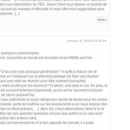
Dans son intervention du TED, Jason Fried nous dresse un portrait de
s causes du manque d’efficacité et nous offre trois suggestions pour
ctionne. [...]
REPLY
January 11, 2013 at 9:43 am
ai quelques commentaires.
accord, la journée au travail est morcelée et les M&Ms sont les
.
D’accord mais pourquoi généraliser ? Il suffit à chacun de se
nce en l’indiquant sur le planning partagé (se fixer une réunion
ans une salle de réunion pour être vraiment tranquille)
 e-mails plutôt que les réunions? D’abord, cest deja le cas. En plus, la
 est souvent tellement importante, qu’on arrive rarement à écluser
 de stress aujourd’hui.
n peu extrémiste et assez dangereux (perte de temps pour les autres
pensable, perte de maîtrise sur les évenements si on nous impose des
 en étant présent, …). Bien sûr, il faut rationnaliser, faire le tri et
iles (je vais apporter quelques choses aux autres ou je vais avoir
ontrer des acteurs clés).
mais cet intervenant ne m’a rien apporté de concret. Il a juste