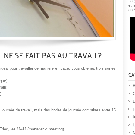
La 
et 
en 
idéal pour travailler de manière efficace, vous obtenez trois sortes
èque)
B
rain)
C
)
D
F
 journée de travail, mais des brides de journée comprises entre 15
I
L
 Fried, les M&M (manager & meeting)
M