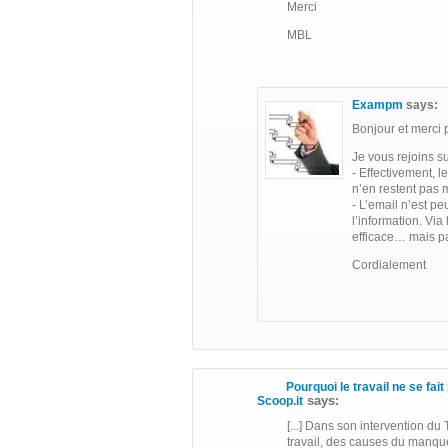
Merci
MBL
Exampm
says:
Bonjour et merci p
Je vous rejoins su
- Effectivement, l
n’en restent pas 
- L’email n’est pe
l’information. Via
efficace… mais p
Cordialement
Pourquoi le travail ne se fait
says:
Scoop.it
[...] Dans son intervention du
travail, des causes du manque 