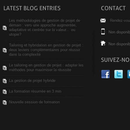
Les méthodologies de gestion de projet de
Rendez-vous
demain : vers une approche augmentée,
adaptative et centrée sur la valeur… ou
Non disponib
utopie?
Non disponib
Tailoring et hybridation en gestion de projet :
deux leviers complémentaires pour réussir
dans la complexité
Le tailoring en gestion de projet : adapter les
méthodes pour maximiser la réussite
La gestion de projet hybride
La formation résumée en 3 min
Nouvelle session de formation