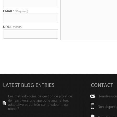
EMAIL:
(Required)
URL:
Optional
Les méthodologies de gestion de projet de
Rendez-vous
demain : vers une approche augmentée,
adaptative et centrée sur la valeur… ou
Non disponib
utopie?