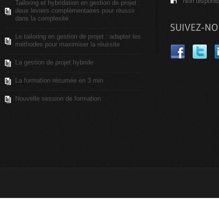
Non disponib
Tailoring et hybridation en gestion de projet :
deux leviers complémentaires pour réussir
dans la complexité
Le tailoring en gestion de projet : adapter les
méthodes pour maximiser la réussite
La gestion de projet hybride
La formation résumée en 3 min
Nouvelle session de formation