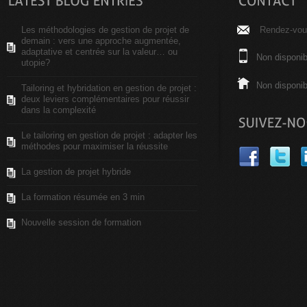
Les méthodologies de gestion de projet de
Rendez-vous
demain : vers une approche augmentée,
adaptative et centrée sur la valeur… ou
Non disponib
utopie?
Non disponib
Tailoring et hybridation en gestion de projet :
deux leviers complémentaires pour réussir
dans la complexité
Le tailoring en gestion de projet : adapter les
méthodes pour maximiser la réussite
La gestion de projet hybride
La formation résumée en 3 min
Nouvelle session de formation