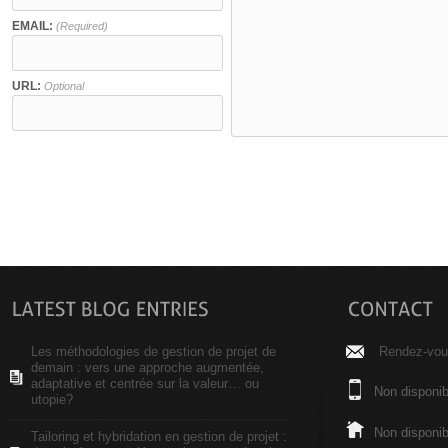
EMAIL:
(Required)
URL:
Optional
Les méthodologies de gestion de projet de
Rendez-vous
demain : vers une approche augmentée,
adaptative et centrée sur la valeur… ou
Non disponib
utopie?
Non disponib
Tailoring et hybridation en gestion de projet :