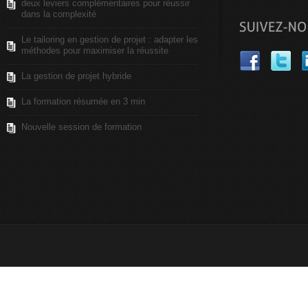
deux leviers complémentaires pour réussir
dans la complexité
Le tailoring en gestion de projet : adapter les
méthodes pour maximiser la réussite
La gestion de projet hybride
La formation résumée en 3 min
Nouvelle session de formation