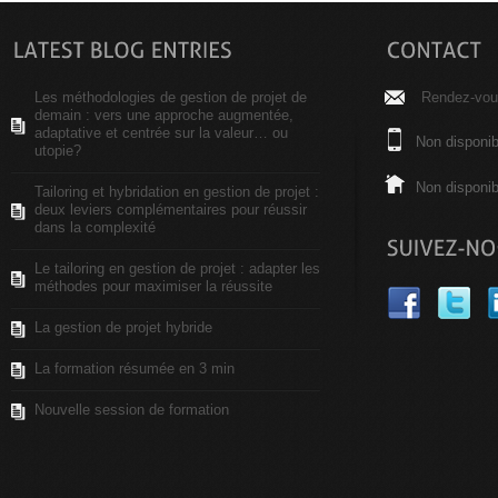
Les méthodologies de gestion de projet de
Rendez-vous
demain : vers une approche augmentée,
adaptative et centrée sur la valeur… ou
Non disponib
utopie?
Non disponib
Tailoring et hybridation en gestion de projet :
deux leviers complémentaires pour réussir
dans la complexité
Le tailoring en gestion de projet : adapter les
méthodes pour maximiser la réussite
La gestion de projet hybride
La formation résumée en 3 min
Nouvelle session de formation