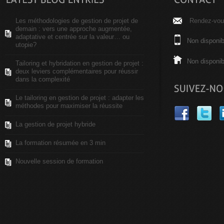
Les méthodologies de gestion de projet de
Rendez-vous
demain : vers une approche augmentée,
adaptative et centrée sur la valeur… ou
Non disponib
utopie?
Non disponib
Tailoring et hybridation en gestion de projet :
deux leviers complémentaires pour réussir
dans la complexité
Le tailoring en gestion de projet : adapter les
méthodes pour maximiser la réussite
La gestion de projet hybride
La formation résumée en 3 min
Nouvelle session de formation