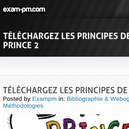
Posted by
Exampm
in:
Bibliographie & Webo
Méthodologies