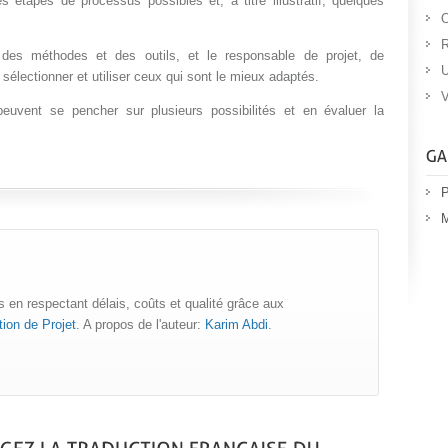
étapes de processus possibles et, à titre illustratif, quelques
O
R
 des méthodes et des outils, et le responsable de projet, de
U
 sélectionner et utiliser ceux qui sont le mieux adaptés.
V
uvent se pencher sur plusieurs possibilités et en évaluer la
P
M
 en respectant délais, coûts et qualité grâce aux
ion de Projet
. A propos de l'auteur:
Karim Abdi
.