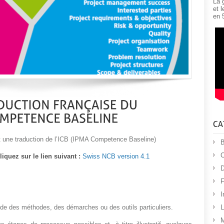
La 
et 
en 
 une traduction de l’ICB (IPMA Competence Baseline)
B
C
liquez sur le lien suivant :
Swiss NCB version 4.1
D
F
I
e des méthodes, des démarches ou des outils particuliers.
L
M