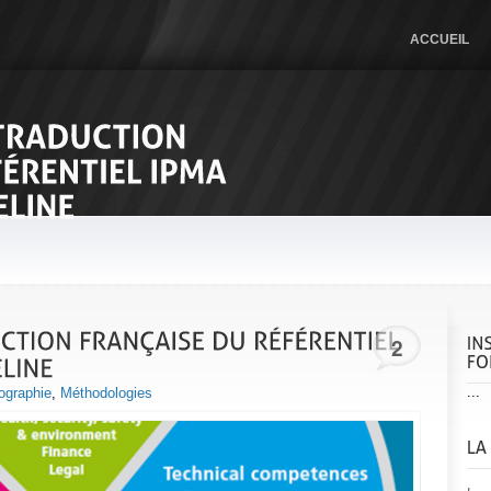
ACCUEIL
2
...
ographie
,
Méthodologies