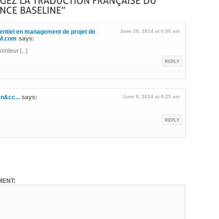
rentiel en management de projet de
June 20, 2014 at 6:00 am
says:
PM.com
nteur [...]
REPLY
says:
an&cc...
June 9, 2014 at 8:25 am
REPLY
ENT: