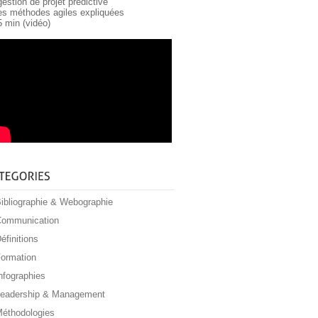
gestion de projet prédictive
les méthodes agiles expliquées
5 min (vidéo)
ibliographie & Webographie
ommunication
éfinitions
ormation
nfographies
eadership & Management
éthodologies