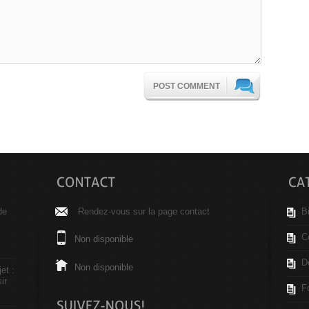
POST COMMENT
de
Rendez-vous sur la page contact
B
C
Non disponible
D
Non disponible
et :
ir
F