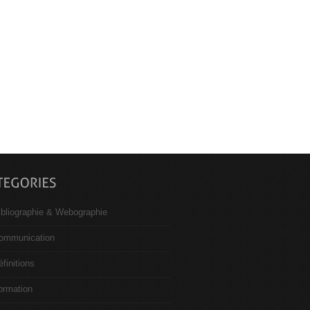
ibliographie & Webographie
ommunication
éfinitions
ormation