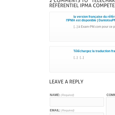
la version française du réfé
l’IPMA est disponible | Dantotsu
[...] à Exam-PM.com pour ce poi
Téléchargez la traduction fr
[...] [...]
NAME:
COMM
(Required)
EMAIL:
(Required)