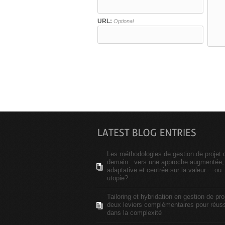
URL:
Optional
Les méthodologies de gestion de projet 
demain : vers une approche augmentée,
adaptative et centrée sur la valeur… ou
utopie?
Tailoring et hybridation en gestion de proj
deux leviers complémentaires pour réuss
dans la complexité