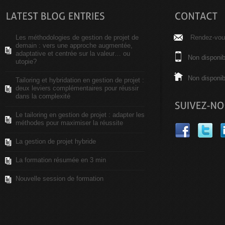
Les méthodologies de gestion de projet de
Rendez-vous
demain : vers une approche augmentée,
adaptative et centrée sur la valeur… ou
Non disponib
utopie?
Non disponib
Tailoring et hybridation en gestion de projet :
deux leviers complémentaires pour réussir
dans la complexité
Le tailoring en gestion de projet : adapter les
méthodes pour maximiser la réussite
La gestion de projet hybride
La formation résumée en 3 min
Nouvelle session de formation