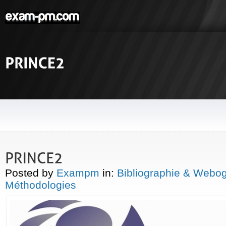
Posted by
Exampm
in:
Bibliographie & Webo
Méthodologies