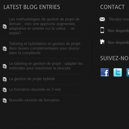
Les méthodologies de gestion de projet de
Rendez-vous
demain : vers une approche augmentée,
adaptative et centrée sur la valeur… ou
Non disponib
utopie?
Non disponib
Tailoring et hybridation en gestion de projet :
deux leviers complémentaires pour réussir
dans la complexité
Le tailoring en gestion de projet : adapter les
méthodes pour maximiser la réussite
La gestion de projet hybride
La formation résumée en 3 min
Nouvelle session de formation