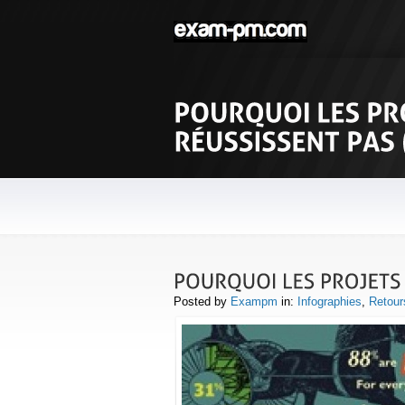
Posted by
Exampm
in:
Infographies
,
Retour