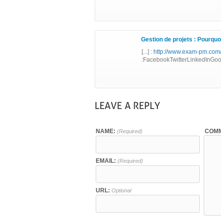
Gestion de projets : Pourquoi
[...] :
http://www.exam-pm.com/p
:FacebookTwitterLinkedInGoog
NAME:
COMM
(Required)
EMAIL:
(Required)
URL:
Optional