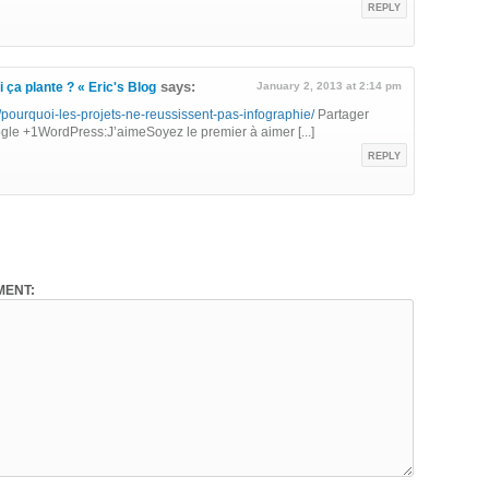
REPLY
says:
 ça plante ? « Eric's Blog
January 2, 2013 at 2:14 pm
ourquoi-les-projets-ne-reussissent-pas-infographie/
Partager
le +1WordPress:J’aimeSoyez le premier à aimer [...]
REPLY
ENT: