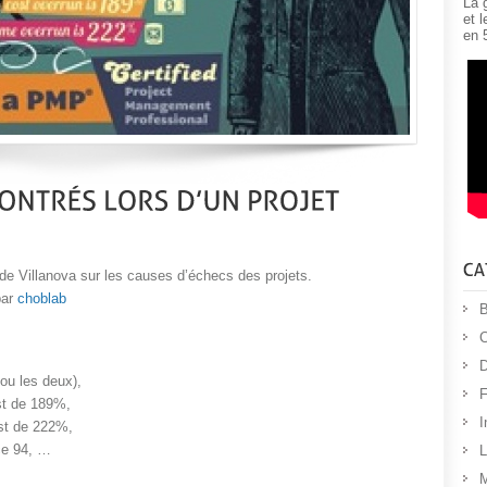
La 
et 
en 
é de Villanova sur les causes d’échecs des projets.
par
choblab
B
C
D
ou les deux),
F
st de 189%,
I
st de 222%,
ce 94, …
L
M