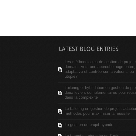
Les méthodologies de gestion de projet 
demain : vers une approche augmentée,
adaptative et centrée sur la valeur… ou
utopie?
Tailoring et hybridation en gestion de proj
deux leviers complémentaires pour réuss
dans la complexité
Le tailoring en gestion de projet : adapte
méthodes pour maximiser la réussite
La gestion de projet hybride
La formation résumée en 3 min