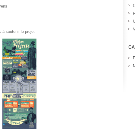
O
yens
R
U
s
V
 à soutenir le projet
P
M