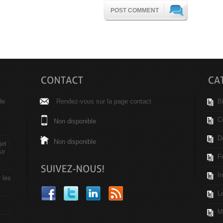
POST COMMENT
de
Rendez-vous sur la page contact
B
C
Non disponible
D
Non disponible
et :
ir
F
I
r les
L
M