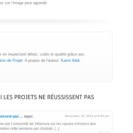
ez sur l’image pour agrandir
 en respectant délais, coûts et qualité grâce aux
ion de Projet
. A propos de l'auteur:
Karim Abdi
.
says:
issent pas ...
November 19, 2013 at 8:33 pm
urnie par l’université de Villanova sur les causes d’échecs des
umière cette semaine par choblab [...]