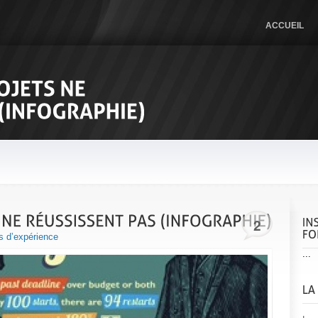
ACCUEIL
2
s d’expérience
...