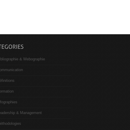
ibliographie & Webographie
ommunication
éfinitions
ormation
nfographies
eadership & Management
éthodologies