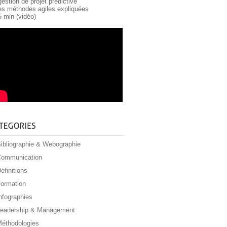
gestion de projet prédictive
les méthodes agiles expliquées
5 min (vidéo)
ibliographie & Webographie
ommunication
éfinitions
ormation
nfographies
eadership & Management
éthodologies