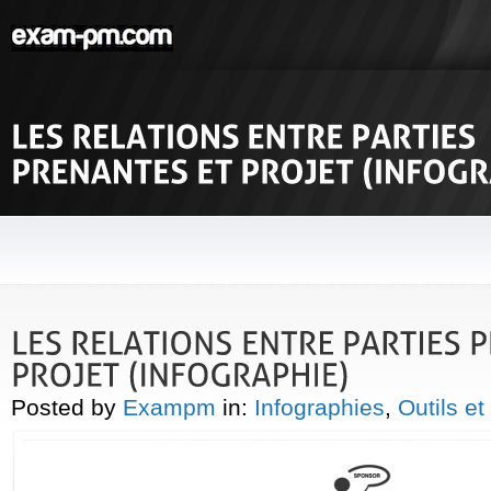
Posted by
Exampm
in:
Infographies
,
Outils e