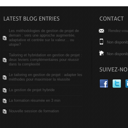
Les méthodologies de gestion de projet de
Rendez-vous
demain : vers une approche augmentée,
adaptative et centrée sur la valeur… ou
Non disponib
utopie?
Non disponib
Tailoring et hybridation en gestion de projet :
deux leviers complémentaires pour réussir
dans la complexité
Le tailoring en gestion de projet : adapter les
méthodes pour maximiser la réussite
La gestion de projet hybride
La formation résumée en 3 min
Nouvelle session de formation