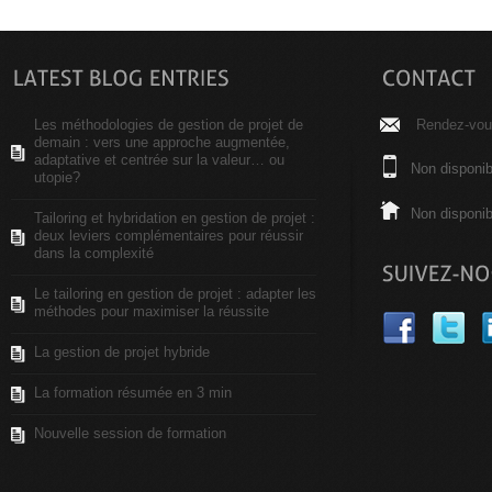
Les méthodologies de gestion de projet de
Rendez-vous
demain : vers une approche augmentée,
adaptative et centrée sur la valeur… ou
Non disponib
utopie?
Non disponib
Tailoring et hybridation en gestion de projet :
deux leviers complémentaires pour réussir
dans la complexité
Le tailoring en gestion de projet : adapter les
méthodes pour maximiser la réussite
La gestion de projet hybride
La formation résumée en 3 min
Nouvelle session de formation