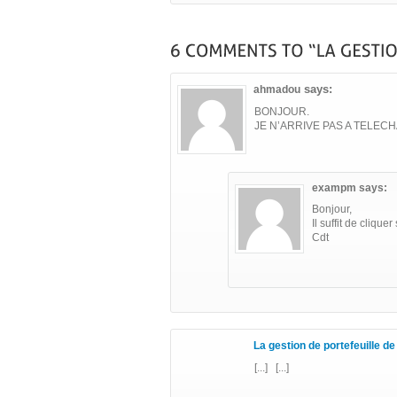
says:
ahmadou
BONJOUR.
JE N’ARRIVE PAS A TELE
exampm
says:
Bonjour,
Il suffit de clique
Cdt
La gestion de portefeuille de 
[...] [...]