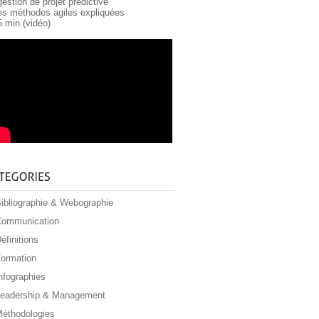
gestion de projet prédictive
les méthodes agiles expliquées
5 min (vidéo)
ibliographie & Webographie
ommunication
éfinitions
ormation
nfographies
eadership & Management
éthodologies