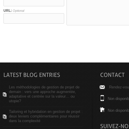
URL:
Optional
Les méthodologies de gestion de projet de
Rendez-vous
demain : vers une approche augmentée,
adaptative et centrée sur la valeur… ou
Non disponib
utopie?
Non disponib
Tailoring et hybridation en gestion de projet :
deux leviers complémentaires pour réussir
dans la complexité