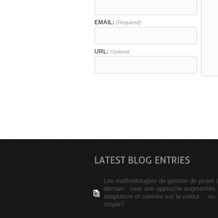
EMAIL:
(Required)
URL:
Optional
Les méthodologies de gestion de projet 
demain : vers une approche augmentée,
adaptative et centrée sur la valeur… ou
utopie?