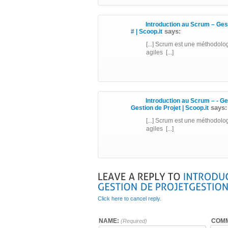
Introduction au Scrum – Ges
says:
# | Scoop.it
[...] Scrum est une méthodolo
agiles [...]
Introduction au Scrum – - Ges
says:
Gestion de Projet | Scoop.it
[...] Scrum est une méthodolo
agiles [...]
Click here to cancel reply.
NAME:
COMM
(Required)