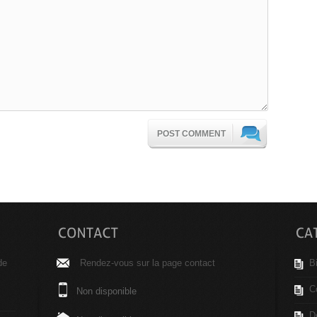
POST COMMENT
de
Rendez-vous sur la page contact
B
C
Non disponible
D