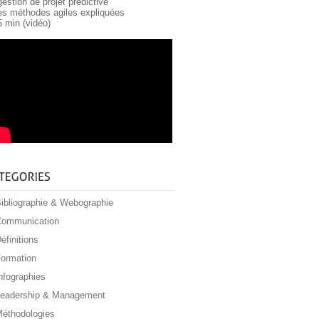
gestion de projet prédictive
les méthodes agiles expliquées
5 min (vidéo)
ibliographie & Webographie
ommunication
éfinitions
ormation
nfographies
eadership & Management
éthodologies