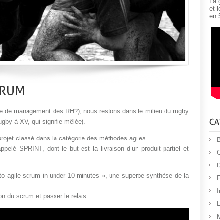
La 
et 
en 
 de management des RH?), nous restons dans le milieu du rugby
gby à XV, qui signifie mêlée).
rojet classé dans la catégorie des méthodes agiles.
B
ppelé SPRINT, dont le but est la livraison d’un produit partiel et
C
D
o to agile scrum in under 10 minutes », une superbe synthèse de la
F
I
ion du scrum et passer le relais…
L
M