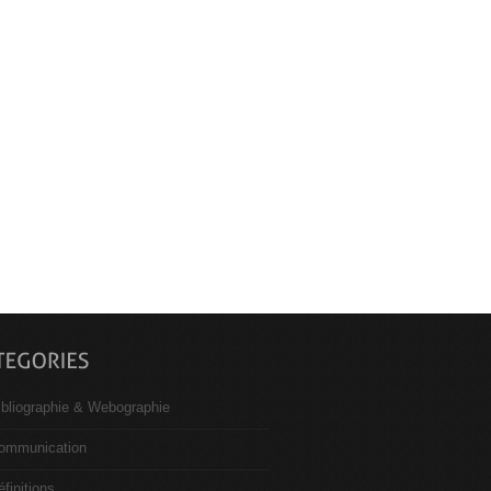
ibliographie & Webographie
ommunication
éfinitions