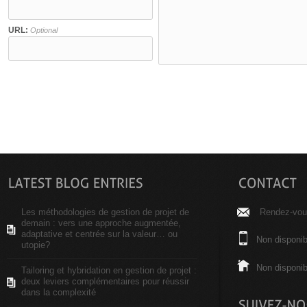
URL:
Optional
Les méthodologies de gestion de projet de
Rendez-vous
demain : vers une approche augmentée,
adaptative et centrée sur la valeur… ou
Non disponib
utopie?
Non disponib
Tailoring et hybridation en gestion de projet :
deux leviers complémentaires pour réussir
dans la complexité