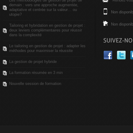
Les méthodologies de gestion de projet de
Rendez-vous
demain : vers une approche augmentée,
adaptative et centrée sur la valeur… ou
Non disponib
utopie?
Non disponib
Tailoring et hybridation en gestion de projet :
deux leviers complémentaires pour réussir
dans la complexité
Le tailoring en gestion de projet : adapter les
méthodes pour maximiser la réussite
La gestion de projet hybride
La formation résumée en 3 min
Nouvelle session de formation