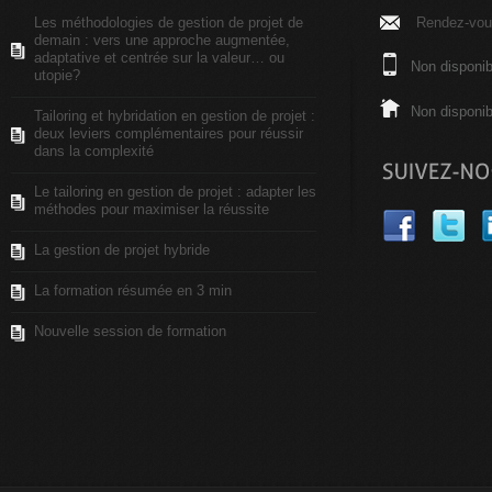
Les méthodologies de gestion de projet de
Rendez-vous
demain : vers une approche augmentée,
adaptative et centrée sur la valeur… ou
Non disponib
utopie?
Non disponib
Tailoring et hybridation en gestion de projet :
deux leviers complémentaires pour réussir
dans la complexité
Le tailoring en gestion de projet : adapter les
méthodes pour maximiser la réussite
La gestion de projet hybride
La formation résumée en 3 min
Nouvelle session de formation