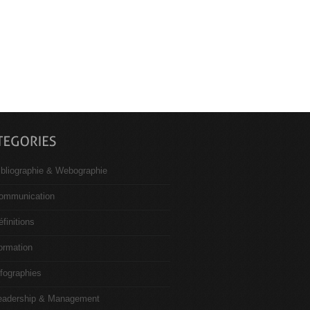
ibliographie & Webographie
ommunication
éfinitions
ormation
nfographies
eadership & Management