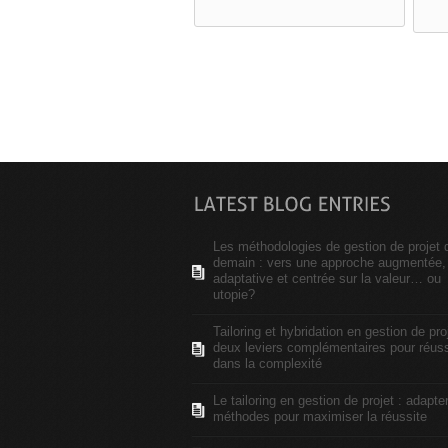
Les méthodologies de gestion de projet 
demain : vers une approche augmentée,
adaptative et centrée sur la valeur… ou
utopie?
Tailoring et hybridation en gestion de proj
deux leviers complémentaires pour réuss
dans la complexité
Le tailoring en gestion de projet : adapte
méthodes pour maximiser la réussite