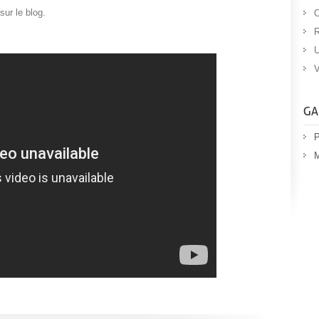
sur le blog.
O
R
U
V
P
M