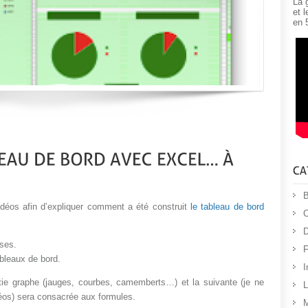
La 
et 
en 
B
idéos afin d’expliquer comment a été construit
le tableau de bord
C
D
ases.
F
ableaux de bord.
I
tie graphe (jauges, courbes, camemberts…) et la suivante (je ne
L
déos) sera consacrée aux formules.
M