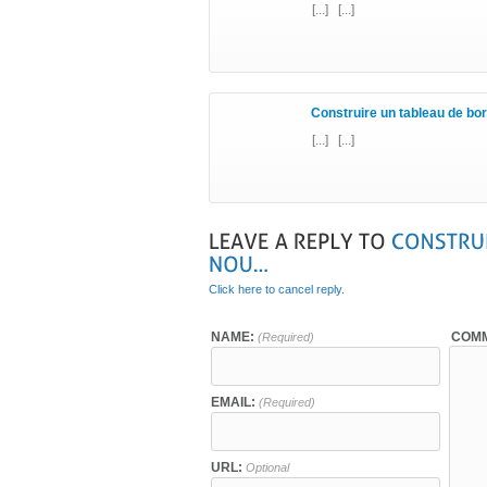
[...] [...]
Construire un tableau de bord
[...] [...]
Click here to cancel reply.
NAME:
COMM
(Required)
EMAIL:
(Required)
URL:
Optional