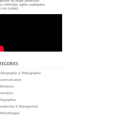
gestion de projet prédictive
les méthodes agiles expliquées
5 min (vidéo)
ibliographie & Webographie
ommunication
éfinitions
ormation
nfographies
eadership & Management
éthodologies