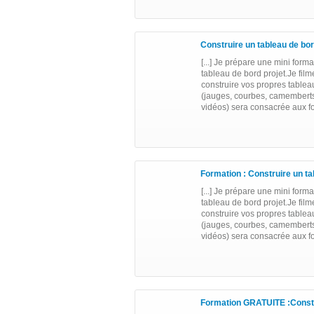
Construire un tableau de bord
[...] Je prépare une mini form
tableau de bord projet.Je fil
construire vos propres tablea
(jauges, courbes, camemberts…
vidéos) sera consacrée aux for
Formation : Construire un ta
[...] Je prépare une mini form
tableau de bord projet.Je fil
construire vos propres tablea
(jauges, courbes, camemberts…
vidéos) sera consacrée aux for
Formation GRATUITE :Constru