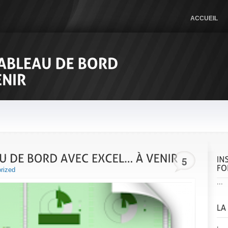
ACCUEIL
5
rized
...