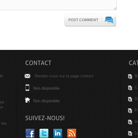
POST COMMENT
de
Rendez-vous sur la page contact
B
C
Non disponible
D
Non disponible
et :
ir
F
I
r les
L