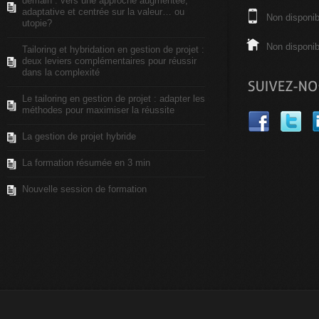
demain : vers une approche augmentée,
adaptative et centrée sur la valeur… ou
Non disponib
utopie?
Non disponib
Tailoring et hybridation en gestion de projet :
deux leviers complémentaires pour réussir
dans la complexité
Le tailoring en gestion de projet : adapter les
méthodes pour maximiser la réussite
La gestion de projet hybride
La formation résumée en 3 min
Nouvelle session de formation