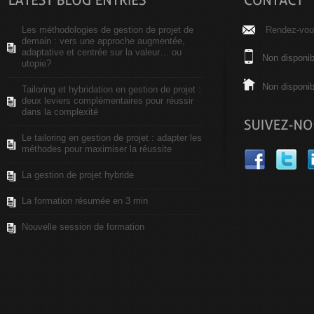
Les méthodologies de gestion de projet de
Rendez-vous
demain : vers une approche augmentée,
adaptative et centrée sur la valeur… ou
Non disponib
utopie?
Non disponib
Tailoring et hybridation en gestion de projet :
deux leviers complémentaires pour réussir
dans la complexité
Le tailoring en gestion de projet : adapter les
méthodes pour maximiser la réussite
La gestion de projet hybride
La formation résumée en 3 min
Nouvelle session de formation