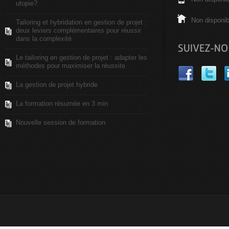
utopie?
Non disponib
Tailoring et hybridation en gestion de projet :
deux leviers complémentaires pour réussir
dans la complexité
Le tailoring en gestion de projet : adapter les
méthodes pour maximiser la réussite
La gestion de projet hybride
La formation résumée en 3 min
Nouvelle session de formation