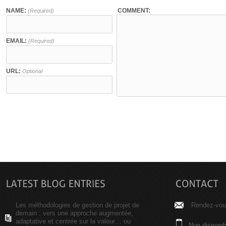
NAME:
COMMENT:
(Required)
EMAIL:
(Required)
URL:
Optional
Les méthodologies de gestion de projet de
Rendez-vous
demain : vers une approche augmentée,
adaptative et centrée sur la valeur… ou
Non disponib