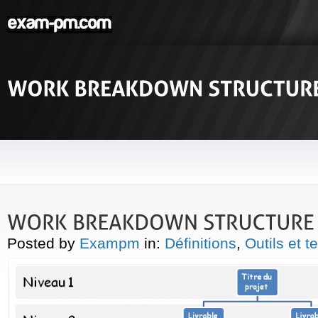
Posted by
Exampm
in:
Définitions
,
Outils et 