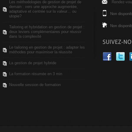
Les méthodologies de gestion de projet de
Rendez-vous
demain : vers une approche augmentée,
adaptative et centrée sur la valeur… ou
Non disponib
utopie?
Non disponib
Tailoring et hybridation en gestion de projet :
deux leviers complémentaires pour réussir
dans la complexité
Le tailoring en gestion de projet : adapter les
méthodes pour maximiser la réussite
La gestion de projet hybride
La formation résumée en 3 min
Nouvelle session de formation