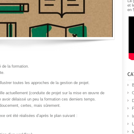
La 
et 
en 
 de la formation.
te.
illustrer toutes les approches de la gestion de projet.
B
C
aille actuellement (conduite de projet sur la mise en œuvre de
e avoir délaissé un peu la formation ces derniers temps.
D
doucement, certes, mais sûrement.
F
xe ont été réalisées d’après le plan suivant :
I
L
M