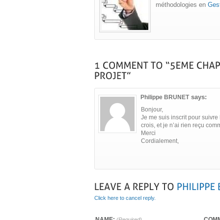
méthodologies en
Gest
says:
Philippe BRUNET
Bonjour,
Je me suis inscrit pour suivre
crois, et je n’ai rien reçu com
Merci
Cordialement,
Click here to cancel reply.
NAME:
COMM
(Required)