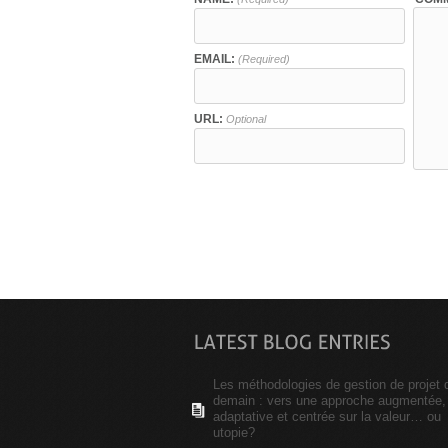
EMAIL:
(Required)
URL:
Optional
Les méthodologies de gestion de projet 
demain : vers une approche augmentée,
adaptative et centrée sur la valeur… ou
utopie?