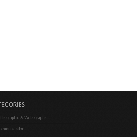
ibliographie & Webographie
ommunication