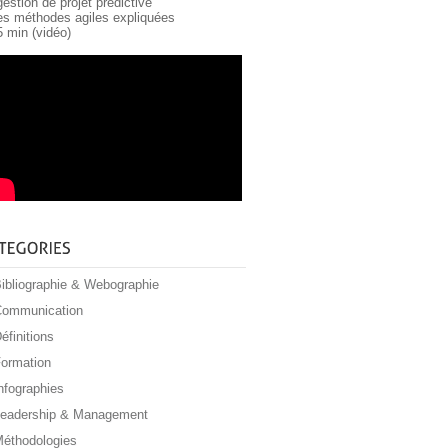
gestion de projet prédictive
les méthodes agiles expliquées
5 min (vidéo)
ibliographie & Webographie
ommunication
éfinitions
ormation
nfographies
eadership & Management
éthodologies