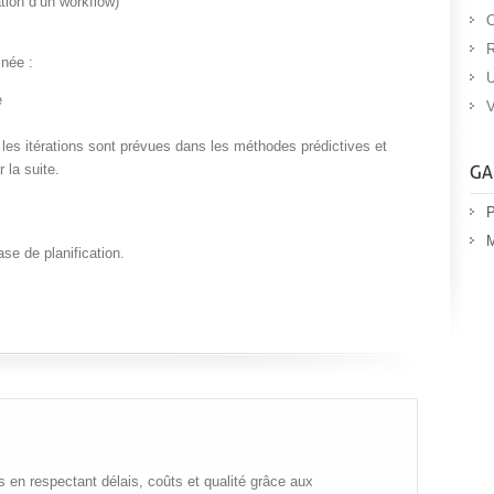
tion d’un workflow)
O
R
inée :
U
e
V
les itérations sont prévues dans les méthodes prédictives et
 la suite.
P
M
se de planification.
 en respectant délais, coûts et qualité grâce aux