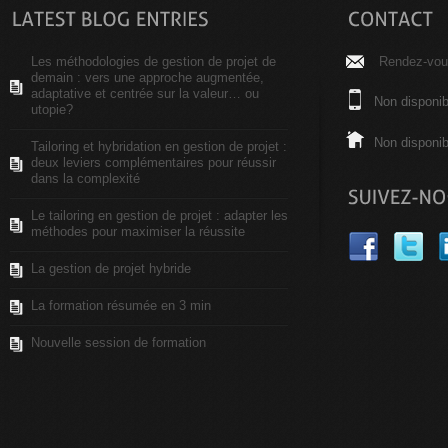
Les méthodologies de gestion de projet de
Rendez-vous
demain : vers une approche augmentée,
adaptative et centrée sur la valeur… ou
Non disponib
utopie?
Non disponib
Tailoring et hybridation en gestion de projet :
deux leviers complémentaires pour réussir
dans la complexité
Le tailoring en gestion de projet : adapter les
méthodes pour maximiser la réussite
La gestion de projet hybride
La formation résumée en 3 min
Nouvelle session de formation