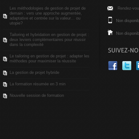
Les méthodologies de gestion de projet de
Rendez-vous
demain : vers une approche augmentée,
adaptative et centrée sur la valeur… ou
Non disponib
utopie?
Non disponib
Tailoring et hybridation en gestion de projet :
deux leviers complémentaires pour réussir
dans la complexité
Le tailoring en gestion de projet : adapter les
méthodes pour maximiser la réussite
La gestion de projet hybride
La formation résumée en 3 min
Nouvelle session de formation